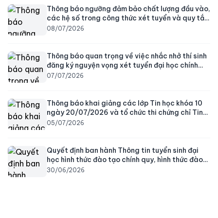
Thông báo ngưỡng đảm bảo chất lượng đầu vào,
các hệ số trong công thức xét tuyển và quy tắc
quy đổi tương đương điểm xét tuyển đại học
08/07/2026
chính quy năm 2026
Thông báo quan trọng về việc nhắc nhở thí sinh
đăng ký nguyện vọng xét tuyển đại học chính
quy năm 2026
07/07/2026
Thông báo khai giảng các lớp Tin học khóa 10
ngày 20/07/2026 và tổ chức thi chứng chỉ Tin
học ứng dụng CNTT khóa 09 ngày 25/07/2026
05/07/2026
Quyết định ban hành Thông tin tuyển sinh đại
học hình thức đào tạo chính quy, hình thức đào
tạo thường xuyên năm 2026 của Trường Đại học
30/06/2026
An Giang (cập nhật 3 ngành mới)