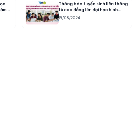
học
Thông báo tuyển sinh liên thông
năm
từ cao đẳng lên đại học hình
thức vừa làm vừa học năm 2024
19/08/2024