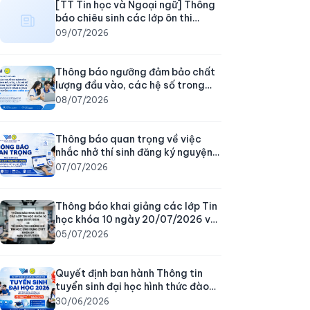
[TT Tin học và Ngoại ngữ] Thông
báo chiêu sinh các lớp ôn thi
chứng chỉ tiếng Anh trình độ B1
09/07/2026
ngày 15/07/2026
Thông báo ngưỡng đảm bảo chất
lượng đầu vào, các hệ số trong
công thức xét tuyển và quy tắc
08/07/2026
quy đổi tương đương điểm xét
tuyển đại học chính quy năm 2026
Thông báo quan trọng về việc
nhắc nhở thí sinh đăng ký nguyện
vọng xét tuyển đại học chính quy
07/07/2026
năm 2026
Thông báo khai giảng các lớp Tin
học khóa 10 ngày 20/07/2026 và
tổ chức thi chứng chỉ Tin học ứng
05/07/2026
dụng CNTT khóa 09 ngày
25/07/2026
Quyết định ban hành Thông tin
tuyển sinh đại học hình thức đào
tạo chính quy, hình thức đào tạo
30/06/2026