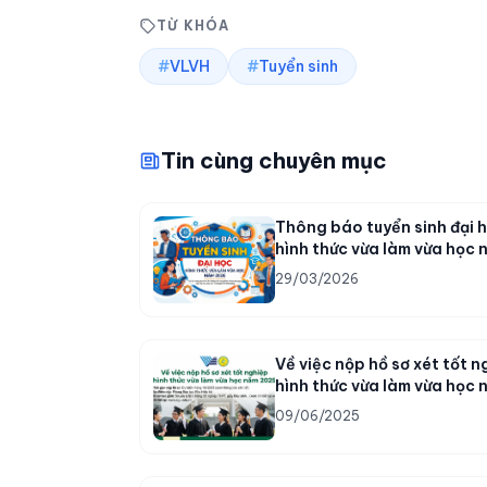
TỪ KHÓA
#
VLVH
#
Tuyển sinh
Tin cùng chuyên mục
Thông báo tuyển sinh đại 
hình thức vừa làm vừa học 
2026
29/03/2026
Về việc nộp hồ sơ xét tốt n
hình thức vừa làm vừa học 
2025
09/06/2025