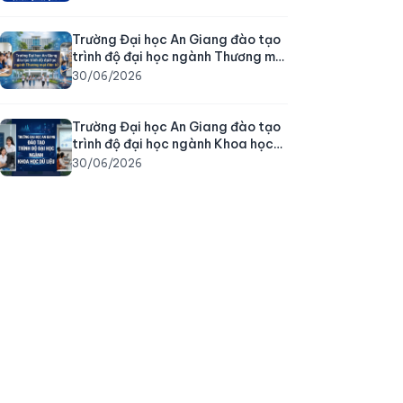
thường xuyên năm 2026 của
Trường Đại học An Giang (cập
nhật 3 ngành mới)
Trường Đại học An Giang đào tạo
trình độ đại học ngành Thương mại
điện tử
30/06/2026
Trường Đại học An Giang đào tạo
trình độ đại học ngành Khoa học
dữ liệu
30/06/2026