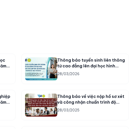
học
Thông báo tuyển sinh liên thông
năm
từ cao đẳng lên đại học hình
thức vừa làm vừa học năm 2026
28/03/2026
ghiệp
Thông báo về việc nộp hồ sơ xét
năm
và công nhận chuẩn trình độ
ngoại ngữ dành cho sinh viên
28/03/2025
trình độ đại học hình thức đào
tạo vừa làm vừa học