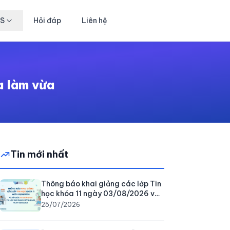
TS
Hỏi đáp
Liên hệ
a làm vừa
Tin mới nhất
Thông báo khai giảng các lớp Tin
học khóa 11 ngày 03/08/2026 và
tổ chức thi chứng chỉ Tin học ứng
25/07/2026
dụng CNTT khóa 10 ngày
08/08/2026