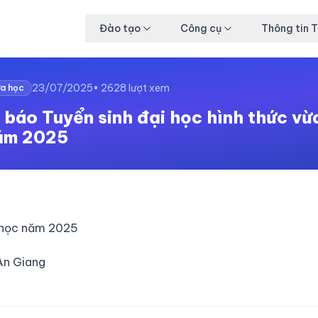
Đào tạo
Công cụ
Thông tin 
23/07/2025
• 2628 lượt xem
ừa học
báo Tuyển sinh đại học hình thức vừ
ăm 2025
a học năm 2025
An Giang