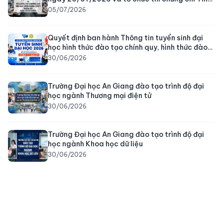
học ứng dụng CNTT khóa 09 ngày 25/07/2026
05/07/2026
Quyết định ban hành Thông tin tuyển sinh đại
học hình thức đào tạo chính quy, hình thức đào
tạo thường xuyên năm 2026 của Trường Đại học
30/06/2026
An Giang (cập nhật 3 ngành mới)
Trường Đại học An Giang đào tạo trình độ đại
học ngành Thương mại điện tử
30/06/2026
Trường Đại học An Giang đào tạo trình độ đại
học ngành Khoa học dữ liệu
30/06/2026