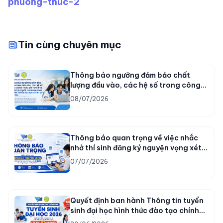
phuong-thuc-2
Tin cùng chuyên mục
Thông báo ngưỡng đảm bảo chất
lượng đầu vào, các hệ số trong công
thức xét tuyển và quy tắc quy đổi
08/07/2026
tương đương điểm xét tuyển đại học
chính quy năm 2026
Thông báo quan trọng về việc nhắc
nhở thí sinh đăng ký nguyện vọng xét
tuyển đại học chính quy năm 2026
07/07/2026
Quyết định ban hành Thông tin tuyển
sinh đại học hình thức đào tạo chính
quy, hình thức đào tạo thường xuyên