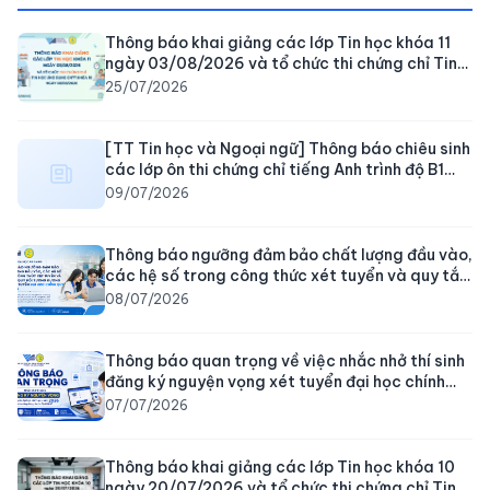
Thông báo khai giảng các lớp Tin học khóa 11
ngày 03/08/2026 và tổ chức thi chứng chỉ Tin
học ứng dụng CNTT khóa 10 ngày 08/08/2026
25/07/2026
[TT Tin học và Ngoại ngữ] Thông báo chiêu sinh
các lớp ôn thi chứng chỉ tiếng Anh trình độ B1
ngày 15/07/2026
09/07/2026
Thông báo ngưỡng đảm bảo chất lượng đầu vào,
các hệ số trong công thức xét tuyển và quy tắc
quy đổi tương đương điểm xét tuyển đại học
08/07/2026
chính quy năm 2026
Thông báo quan trọng về việc nhắc nhở thí sinh
đăng ký nguyện vọng xét tuyển đại học chính
quy năm 2026
07/07/2026
Thông báo khai giảng các lớp Tin học khóa 10
ngày 20/07/2026 và tổ chức thi chứng chỉ Tin