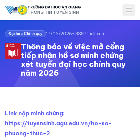
TRƯỜNG ĐẠI HỌC AN GIANG
THÔNG TIN TUYỂN SINH
17/05/2026
• 8387 lượt xem
Đại học Chính quy
Thông báo về việc mở cổng
tiếp nhận hồ sơ minh chứng
xét tuyển đại học chính quy
năm 2026
Link nộp minh chứng:
https://tuyensinh.agu.edu.vn/ho-so-
phuong-thuc-2