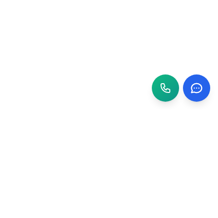
TRƯỜNG ĐẠI HỌC AN GIANG